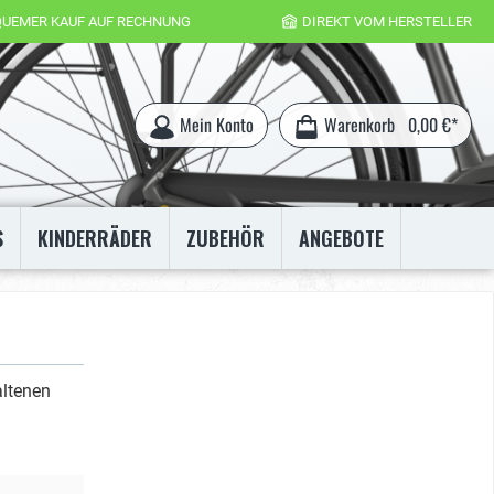
QUEMER KAUF AUF RECHNUNG
DIREKT VOM HERSTELLER
Mein Konto
Warenkorb
0,00 €*
S
KINDERRÄDER
ZUBEHÖR
ANGEBOTE
altenen